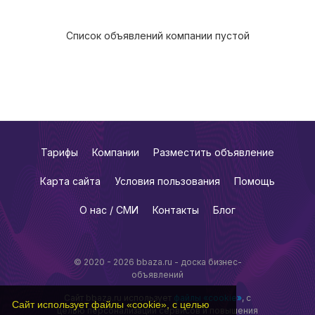
Список объявлений компании пустой
Тарифы
Компании
Разместить объявление
Карта сайта
Условия пользования
Помощь
О нас / СМИ
Контакты
Блог
© 2020 - 2026 bbaza.ru - доска бизнес-
объявлений
Сайт bbaza.ru использует
файлы «cookie»
, с
Сайт использует файлы «cookie», с целью
целью персонализации сервисов и повышения