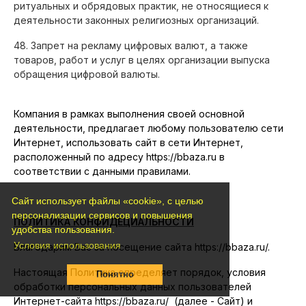
ритуальных и обрядовых практик, не относящиеся к
деятельности законных религиозных организаций.
48.
Запрет на рекламу цифровых валют, а также
товаров, работ и услуг в целях организации выпуска
обращения цифровой валюты.
Компания в рамках выполнения своей основной
деятельности, предлагает любому пользователю сети
Интернет, использовать сайт в сети Интернет,
расположенный по адресу https://bbaza.ru в
соответствии с данными правилами.
Сайт использует файлы «cookie», с целью
персонализации сервисов и повышения
ПОЛИТИКА КОНФИДЕЦИАЛЬНОСТИ
удобства пользования.
Условия использования
Благодарим Вас за посещение сайта
https://bbaza.ru/
.
Настоящая Политика определяет порядок, условия
Понятно
обработки персональных данных пользователей
Интернет-сайта
https://bbaza.ru/
(далее - Сайт) и