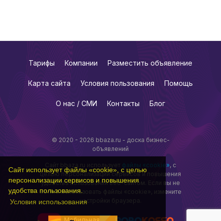
Тарифы
Компании
Разместить объявление
Карта сайта
Условия пользования
Помощь
О нас / СМИ
Контакты
Блог
© 2020 - 2026 bbaza.ru - доска бизнес-
объявлений
Сайт bbaza.ru использует
файлы «cookie»
, с
Сайт использует файлы «cookie», с целью
целью персонализации сервисов и повышения
персонализации сервисов и повышения
удобства пользования веб-сайтом. Если вы не
удобства пользования.
хотите использовать файлы «cookie», измените
настройки браузера.
Условия использования
Мобильная