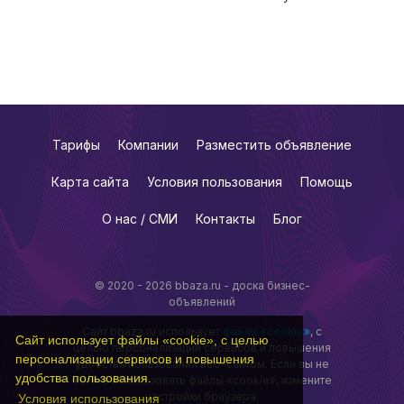
Тарифы
Компании
Разместить объявление
Карта сайта
Условия пользования
Помощь
О нас / СМИ
Контакты
Блог
© 2020 - 2026 bbaza.ru - доска бизнес-
объявлений
Сайт bbaza.ru использует
файлы «cookie»
, с
Сайт использует файлы «cookie», с целью
целью персонализации сервисов и повышения
персонализации сервисов и повышения
удобства пользования веб-сайтом. Если вы не
удобства пользования.
хотите использовать файлы «cookie», измените
настройки браузера.
Условия использования