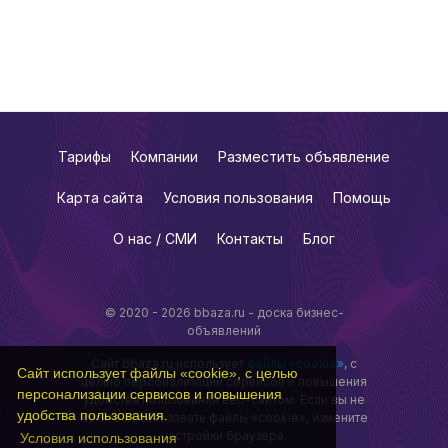
Тарифы
Компании
Разместить объявление
Карта сайта
Условия пользования
Помощь
О нас / СМИ
Контакты
Блог
© 2020 - 2026 bbaza.ru - доска бизнес-
объявлений
Сайт bbaza.ru использует
файлы «cookie»
, с
Сайт использует файлы «cookie», с целью
целью персонализации сервисов и повышения
персонализации сервисов и повышения
удобства пользования веб-сайтом. Если вы не
удобства пользования.
хотите использовать файлы «cookie», измените
настройки браузера.
Условия использования