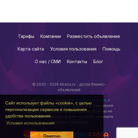
Тарифы
Компании
Разместить объявление
Карта сайта
Условия пользования
Помощь
О нас / СМИ
Контакты
Блог
© 2020 - 2026 bbaza.ru - доска бизнес-
объявлений
Сайт bbaza.ru использует
файлы «cookie»
, с
Сайт использует файлы «cookie», с целью
целью персонализации сервисов и повышения
персонализации сервисов и повышения
удобства пользования веб-сайтом. Если вы не
удобства пользования.
хотите использовать файлы «cookie», измените
настройки браузера.
Условия использования
Мобильная
Понятно