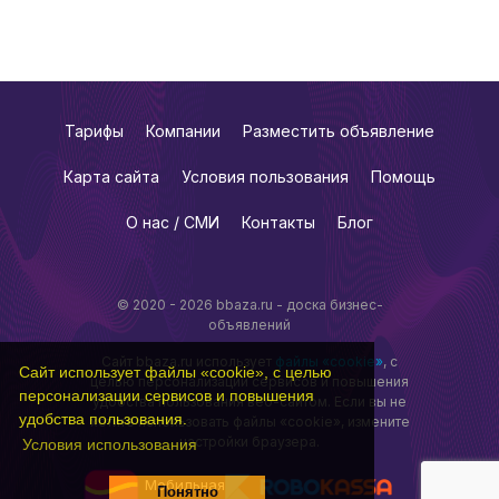
Тарифы
Компании
Разместить объявление
Карта сайта
Условия пользования
Помощь
О нас / СМИ
Контакты
Блог
© 2020 - 2026 bbaza.ru - доска бизнес-
объявлений
Сайт bbaza.ru использует
файлы «cookie»
, с
Сайт использует файлы «cookie», с целью
целью персонализации сервисов и повышения
персонализации сервисов и повышения
удобства пользования веб-сайтом. Если вы не
удобства пользования.
хотите использовать файлы «cookie», измените
настройки браузера.
Условия использования
Мобильная
Понятно