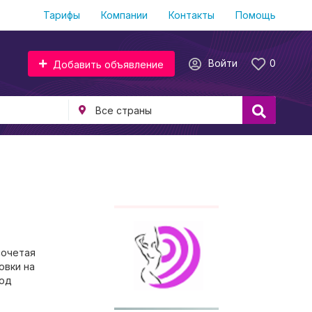
Тарифы
Компании
Контакты
Помощь
Войти
0
Добавить объявление
сочетая
овки на
тод