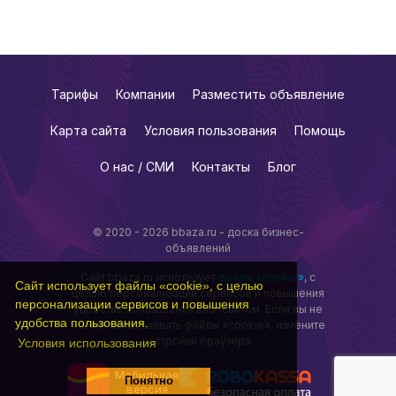
Тарифы
Компании
Разместить объявление
Карта сайта
Условия пользования
Помощь
О нас / СМИ
Контакты
Блог
© 2020 - 2026 bbaza.ru - доска бизнес-
объявлений
Сайт bbaza.ru использует
файлы «cookie»
, с
Сайт использует файлы «cookie», с целью
целью персонализации сервисов и повышения
персонализации сервисов и повышения
удобства пользования веб-сайтом. Если вы не
удобства пользования.
хотите использовать файлы «cookie», измените
настройки браузера.
Условия использования
Мобильная
Понятно
версия