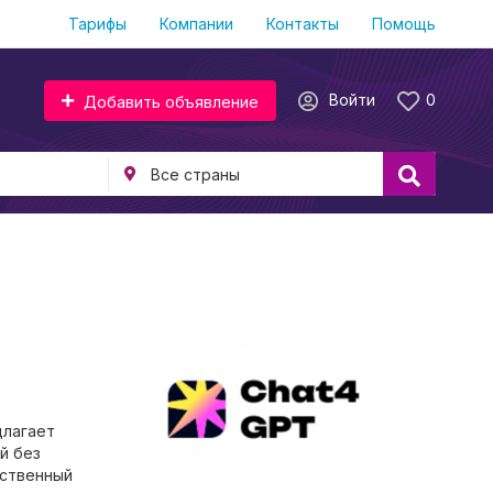
Тарифы
Компании
Контакты
Помощь
Войти
0
Добавить объявление
длагает
й без
ественный