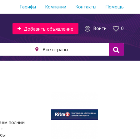
Тарифы
Компании
Контакты
Помощь
Войти
0
Добавить объявление
ваем полный
ет
осы