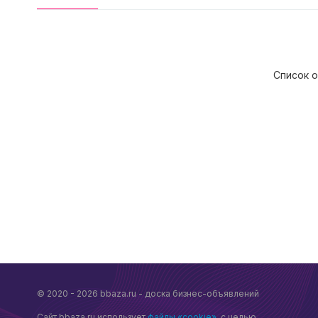
Список о
© 2020 - 2026 bbaza.ru - доска бизнес-объявлений
Сайт bbaza.ru использует
файлы «cookie»
, с целью