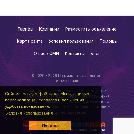
Тарифы
Компании
Разместить объявление
Карта сайта
Условия пользования
Помощь
О нас / СМИ
Контакты
Блог
© 2020 - 2026 bbaza.ru - доска бизнес-
объявлений
Сайт bbaza.ru использует
файлы «cookie»
, с
Сайт использует файлы «cookie», с целью
целью персонализации сервисов и повышения
персонализации сервисов и повышения
удобства пользования веб-сайтом. Если вы не
удобства пользования.
хотите использовать файлы «cookie», измените
настройки браузера.
Условия использования
Мобильная
Понятно
версия