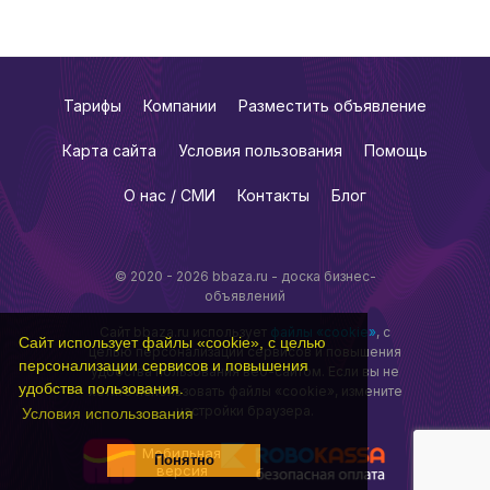
Тарифы
Компании
Разместить объявление
Карта сайта
Условия пользования
Помощь
О нас / СМИ
Контакты
Блог
© 2020 - 2026 bbaza.ru - доска бизнес-
объявлений
Сайт bbaza.ru использует
файлы «cookie»
, с
Сайт использует файлы «cookie», с целью
целью персонализации сервисов и повышения
персонализации сервисов и повышения
удобства пользования веб-сайтом. Если вы не
удобства пользования.
хотите использовать файлы «cookie», измените
настройки браузера.
Условия использования
Мобильная
Понятно
версия