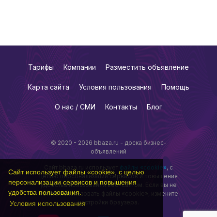
Тарифы
Компании
Разместить объявление
Карта сайта
Условия пользования
Помощь
О нас / СМИ
Контакты
Блог
© 2020 - 2026 bbaza.ru - доска бизнес-
объявлений
Сайт bbaza.ru использует
файлы «cookie»
, с
Сайт использует файлы «cookie», с целью
целью персонализации сервисов и повышения
персонализации сервисов и повышения
удобства пользования веб-сайтом. Если вы не
удобства пользования.
хотите использовать файлы «cookie», измените
настройки браузера.
Условия использования