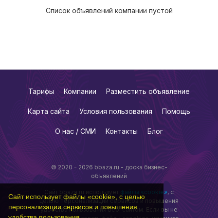
Список объявлений компании пустой
Тарифы
Компании
Разместить объявление
Карта сайта
Условия пользования
Помощь
О нас / СМИ
Контакты
Блог
© 2020 - 2026 bbaza.ru - доска бизнес-
объявлений
Сайт bbaza.ru использует
файлы «cookie»
, с
Сайт использует файлы «cookie», с целью
целью персонализации сервисов и повышения
персонализации сервисов и повышения
удобства пользования веб-сайтом. Если вы не
удобства пользования.