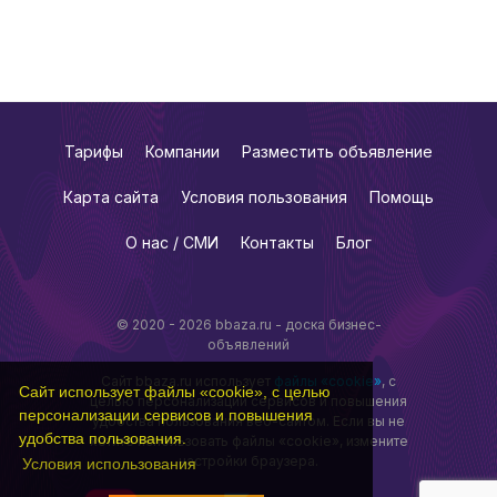
Тарифы
Компании
Разместить объявление
Карта сайта
Условия пользования
Помощь
О нас / СМИ
Контакты
Блог
© 2020 - 2026 bbaza.ru - доска бизнес-
объявлений
Сайт bbaza.ru использует
файлы «cookie»
, с
Сайт использует файлы «cookie», с целью
целью персонализации сервисов и повышения
персонализации сервисов и повышения
удобства пользования веб-сайтом. Если вы не
удобства пользования.
хотите использовать файлы «cookie», измените
настройки браузера.
Условия использования