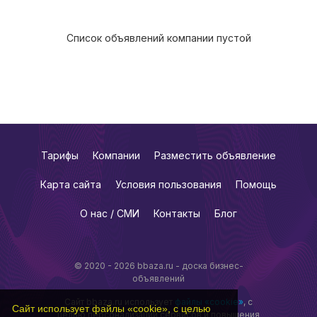
Список объявлений компании пустой
Тарифы
Компании
Разместить объявление
Карта сайта
Условия пользования
Помощь
О нас / СМИ
Контакты
Блог
© 2020 - 2026 bbaza.ru - доска бизнес-
объявлений
Сайт bbaza.ru использует
файлы «cookie»
, с
Сайт использует файлы «cookie», с целью
целью персонализации сервисов и повышения