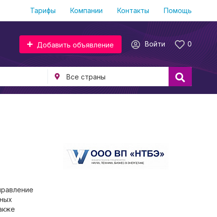
Тарифы
Компании
Контакты
Помощь
Войти
0
Добавить объявление
правление
ьных
акже