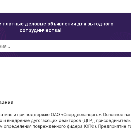
и платные деловые объявления для выгодного
сотрудничества!
вания
циативе и при поддержке ОАО «Свердловэнерго». Основное на
о и внедрение дугогасящих реакторов (ДГР), присоединител
ем определения поврежденного фидера (ОПФ). Предприятие т