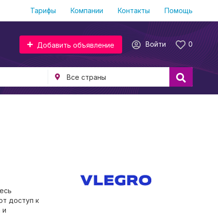
Тарифы
Компании
Контакты
Помощь
Войти
0
Добавить объявление
десь
ют доступ к
 и