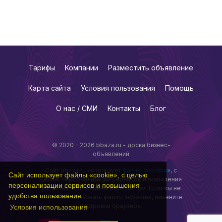
Тарифы
Компании
Разместить объявление
Карта сайта
Условия пользования
Помощь
О нас / СМИ
Контакты
Блог
© 2020 - 2026 bbaza.ru - доска бизнес-
объявлений
Сайт bbaza.ru использует
файлы «cookie»
, с
Сайт использует файлы «cookie», с целью
целью персонализации сервисов и повышения
персонализации сервисов и повышения
удобства пользования веб-сайтом. Если вы не
удобства пользования.
хотите использовать файлы «cookie», измените
настройки браузера.
Условия использования