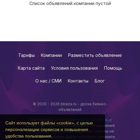
Список объявлений компании пустой
Тарифы
Компании
Разместить объявление
Карта сайта
Условия пользования
Помощь
О нас / СМИ
Контакты
Блог
© 2020 - 2026 bbaza.ru - доска бизнес-
объявлений
Сайт bbaza.ru использует
файлы «cookie»
, с
Сайт использует файлы «cookie», с целью
целью персонализации сервисов и повышения
персонализации сервисов и повышения
удобства пользования веб-сайтом. Если вы не
удобства пользования.
хотите использовать файлы «cookie», измените