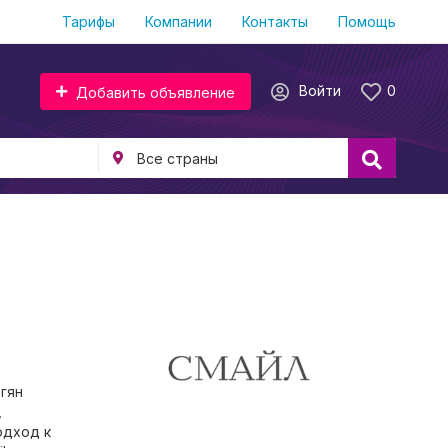
Тарифы
Компании
Контакты
Помощь
Войти
0
Добавить объявление
гян
,
одход к