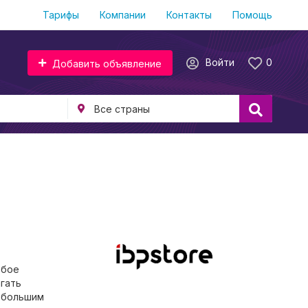
Тарифы
Компании
Контакты
Помощь
Войти
0
Добавить объявление
обое
гать
 большим