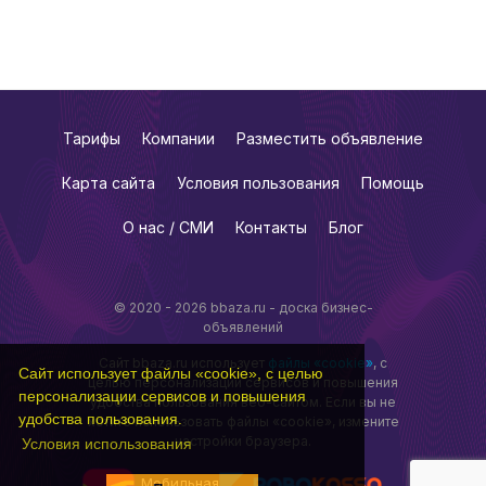
Тарифы
Компании
Разместить объявление
Карта сайта
Условия пользования
Помощь
О нас / СМИ
Контакты
Блог
© 2020 - 2026 bbaza.ru - доска бизнес-
объявлений
Сайт bbaza.ru использует
файлы «cookie»
, с
Сайт использует файлы «cookie», с целью
целью персонализации сервисов и повышения
персонализации сервисов и повышения
удобства пользования веб-сайтом. Если вы не
удобства пользования.
хотите использовать файлы «cookie», измените
настройки браузера.
Условия использования
Мобильная