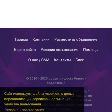
Тарифы
Компании
Разместить объявление
Карта сайта
Условия пользования
Помощь
О нас / СМИ
Контакты
Блог
© 2020 - 2026 bbaza.ru - доска бизнес-
объявлений
Сайт bbaza.ru использует
файлы «cookie»
, с
Сайт использует файлы «cookie», с целью
целью персонализации сервисов и повышения
персонализации сервисов и повышения
удобства пользования веб-сайтом. Если вы не
удобства пользования.
хотите использовать файлы «cookie», измените
настройки браузера.
Условия использования