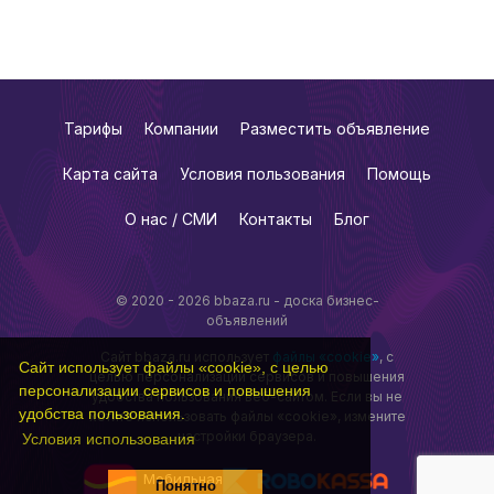
Тарифы
Компании
Разместить объявление
Карта сайта
Условия пользования
Помощь
О нас / СМИ
Контакты
Блог
© 2020 - 2026 bbaza.ru - доска бизнес-
объявлений
Сайт bbaza.ru использует
файлы «cookie»
, с
Сайт использует файлы «cookie», с целью
целью персонализации сервисов и повышения
персонализации сервисов и повышения
удобства пользования веб-сайтом. Если вы не
удобства пользования.
хотите использовать файлы «cookie», измените
настройки браузера.
Условия использования
Мобильная
Понятно