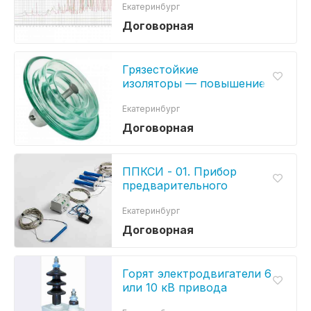
Екатеринбург
изоляции.
Договорная
Грязестойкие
изоляторы — повышение
надежности
Екатеринбург
ВЛ и подстанций
Договорная
ППКСИ - 01. Прибор
предварительного
контроля изоляции
Екатеринбург
кабельной линии.
Договорная
Горят электродвигатели 6
или 10 кВ привода
компрессора или насоса