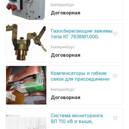
Екатеринбург
рабочего места
Договорная
Газосберегающие зажимы
типа КГ 7638М1.000.
Екатеринбург
Договорная
Компенсаторы и гибкие
связи для присоединения
силовых выключателей
Екатеринбург
Договорная
Система мониторинга
ВЛ 110 кВ и выше,
и состояния линейной