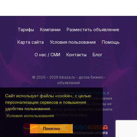
Тарифы
Компании
Разместить объявление
Карта сайта
Условия пользования
Помощь
О нас / СМИ
Контакты
Блог
© 2020 - 2026 bbaza.ru - доска бизнес-
объявлений
Сайт bbaza.ru использует
файлы «cookie»
, с
Сайт использует файлы «cookie», с целью
целью персонализации сервисов и повышения
персонализации сервисов и повышения
удобства пользования веб-сайтом. Если вы не
удобства пользования.
хотите использовать файлы «cookie», измените
настройки браузера.
Условия использования
Мобильная
Понятно
версия