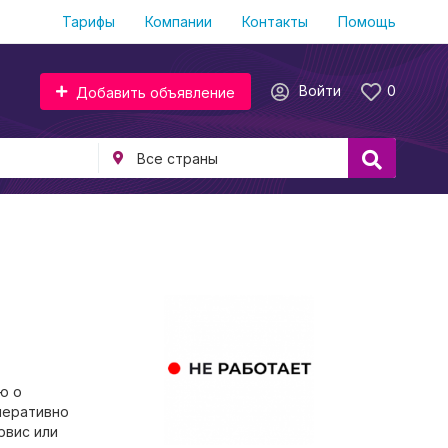
Тарифы
Компании
Контакты
Помощь
Войти
0
Добавить объявление
ю о
перативно
рвис или