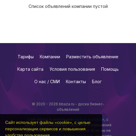
Список объявлений компании пустой
Тарифы
Компании
Разместить объявление
Карта сайта
Условия пользования
Помощь
О нас / СМИ
Контакты
Блог
© 2020 - 2026 bbaza.ru - доска бизнес-
объявлений
Сайт bbaza.ru использует
файлы «cookie»
, с
Сайт использует файлы «cookie», с целью
целью персонализации сервисов и повышения
персонализации сервисов и повышения
удобства пользования веб-сайтом. Если вы не
удобства пользования.
хотите использовать файлы «cookie», измените