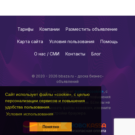
Тарифы
Компании
Разместить объявление
Карта сайта
Условия пользования
Помощь
О нас / СМИ
Контакты
Блог
© 2020 - 2026 bbaza.ru - доска бизнес-
объявлений
Сайт bbaza.ru использует
файлы «cookie»
, с
Сайт использует файлы «cookie», с целью
целью персонализации сервисов и повышения
персонализации сервисов и повышения
удобства пользования веб-сайтом. Если вы не
удобства пользования.
хотите использовать файлы «cookie», измените
настройки браузера.
Условия использования
Мобильная
Понятно
версия