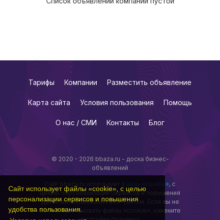
Список объявлений компании пустой
Тарифы
Компании
Разместить объявление
Карта сайта
Условия пользования
Помощь
О нас / СМИ
Контакты
Блог
© 2020 - 2026 bbaza.ru - доска бизнес-
объявлений
Сайт bbaza.ru использует
файлы «cookie»
, с
Сайт использует файлы «cookie», с целью
целью персонализации сервисов и повышения
персонализации сервисов и повышения
удобства пользования веб-сайтом. Если вы не
удобства пользования.
хотите использовать файлы «cookie», измените
настройки браузера.