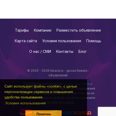
Тарифы
Компании
Разместить объявление
Карта сайта
Условия пользования
Помощь
О нас / СМИ
Контакты
Блог
© 2020 - 2026 bbaza.ru - доска бизнес-
объявлений
Сайт bbaza.ru использует
файлы «cookie»
, с
Сайт использует файлы «cookie», с целью
целью персонализации сервисов и повышения
персонализации сервисов и повышения
удобства пользования веб-сайтом. Если вы не
удобства пользования.
хотите использовать файлы «cookie», измените
настройки браузера.
Условия использования
Мобильная
Понятно