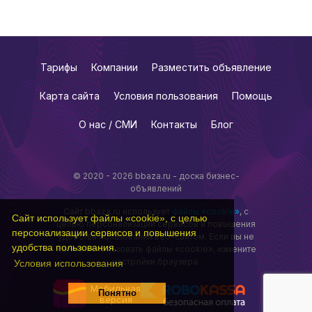
Тарифы
Компании
Разместить объявление
Карта сайта
Условия пользования
Помощь
О нас / СМИ
Контакты
Блог
© 2020 - 2026 bbaza.ru - доска бизнес-
объявлений
Сайт bbaza.ru использует
файлы «cookie»
, с
Сайт использует файлы «cookie», с целью
целью персонализации сервисов и повышения
персонализации сервисов и повышения
удобства пользования веб-сайтом. Если вы не
удобства пользования.
хотите использовать файлы «cookie», измените
настройки браузера.
Условия использования
Мобильная
Понятно
версия