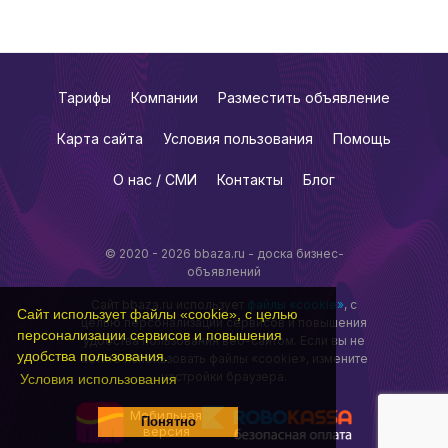
Тарифы
Компании
Разместить объявление
Карта сайта
Условия пользования
Помощь
О нас / СМИ
Контакты
Блог
© 2020 - 2026 bbaza.ru - доска бизнес-
объявлений
Сайт bbaza.ru использует
файлы «cookie»
, с
Сайт использует файлы «cookie», с целью
целью персонализации сервисов и повышения
персонализации сервисов и повышения
удобства пользования веб-сайтом. Если вы не
удобства пользования.
хотите использовать файлы «cookie», измените
настройки браузера.
Условия использования
Мобильная
Понятно
версия