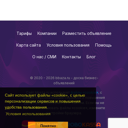
Тарифы
Компании
Разместить объявление
Карта сайта
Условия пользования
Помощь
О нас / СМИ
Контакты
Блог
© 2020 - 2026 bbaza.ru - доска бизнес-
объявлений
Сайт bbaza.ru использует
файлы «cookie»
, с
Сайт использует файлы «cookie», с целью
целью персонализации сервисов и повышения
персонализации сервисов и повышения
удобства пользования веб-сайтом. Если вы не
удобства пользования.
хотите использовать файлы «cookie», измените
настройки браузера.
Условия использования
Мобильная
Понятно