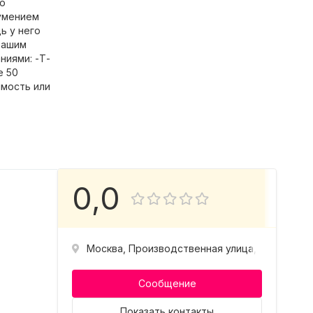
но
 умением
ь у него
вашим
ниями: -Т-
е 50
имость или
0,0
Москва, Производственная улица, 12к1
Сообщение
Показать
контакты