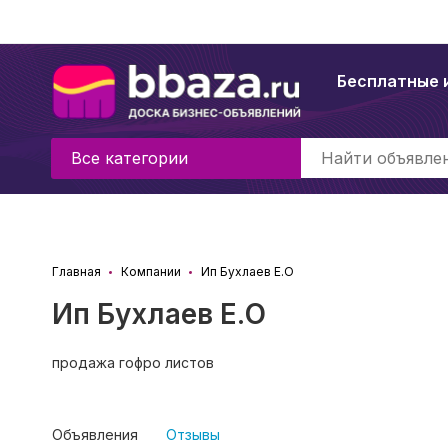
Бесплатные 
Все категории
Главная
Компании
Ип Бухлаев Е.О
Ип Бухлаев Е.О
продажа гофро листов
Объявления
Отзывы