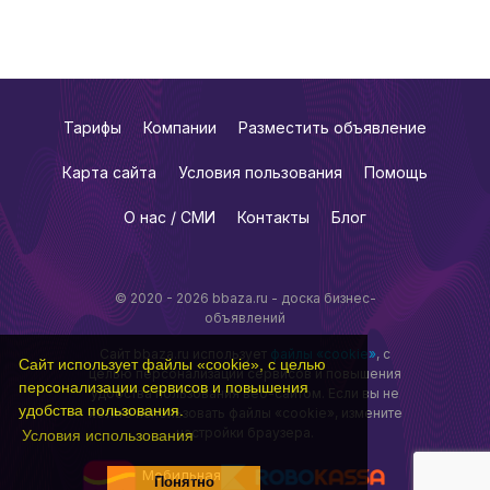
Тарифы
Компании
Разместить объявление
Карта сайта
Условия пользования
Помощь
О нас / СМИ
Контакты
Блог
© 2020 - 2026 bbaza.ru - доска бизнес-
объявлений
Сайт bbaza.ru использует
файлы «cookie»
, с
Сайт использует файлы «cookie», с целью
целью персонализации сервисов и повышения
персонализации сервисов и повышения
удобства пользования веб-сайтом. Если вы не
удобства пользования.
хотите использовать файлы «cookie», измените
настройки браузера.
Условия использования
Мобильная
Понятно