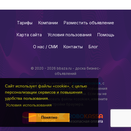
Тарифы
Компании
Разместить объявление
Карта сайта
Условия пользования
Помощь
О нас / СМИ
Контакты
Блог
© 2020 - 2026 bbaza.ru - доска бизнес-
объявлений
Сайт bbaza.ru использует
файлы «cookie»
, с
Сайт использует файлы «cookie», с целью
целью персонализации сервисов и повышения
персонализации сервисов и повышения
удобства пользования веб-сайтом. Если вы не
удобства пользования.
хотите использовать файлы «cookie», измените
настройки браузера.
Условия использования
Мобильная
Понятно
версия