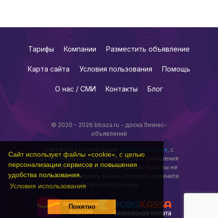
Тарифы
Компании
Разместить объявление
Карта сайта
Условия пользования
Помощь
О нас / СМИ
Контакты
Блог
© 2020 - 2026 bbaza.ru - доска бизнес-
объявлений
Сайт bbaza.ru использует
файлы «cookie»
, с
Сайт использует файлы «cookie», с целью
целью персонализации сервисов и повышения
персонализации сервисов и повышения
удобства пользования веб-сайтом. Если вы не
удобства пользования.
хотите использовать файлы «cookie», измените
настройки браузера.
Условия использования
Мобильная
Понятно
версия