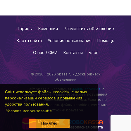
Тарифы
Компании
Разместить объявление
Карта сайта
Условия пользования
Помощь
О нас / СМИ
Контакты
Блог
© 2020 - 2026 bbaza.ru - доска бизнес-
объявлений
Сайт bbaza.ru использует
файлы «cookie»
, с
Сайт использует файлы «cookie», с целью
целью персонализации сервисов и повышения
персонализации сервисов и повышения
удобства пользования веб-сайтом. Если вы не
удобства пользования.
хотите использовать файлы «cookie», измените
настройки браузера.
Условия использования
Мобильная
Понятно
версия