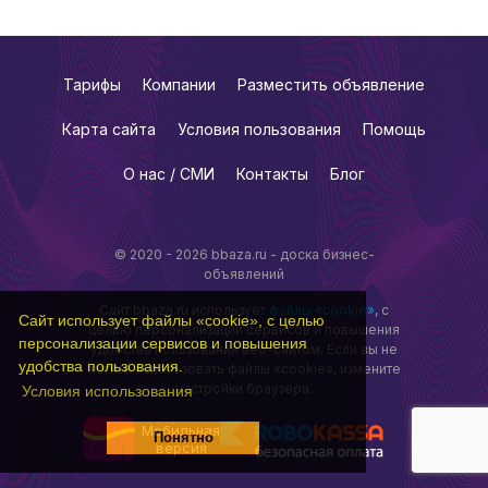
Тарифы
Компании
Разместить объявление
Карта сайта
Условия пользования
Помощь
О нас / СМИ
Контакты
Блог
© 2020 - 2026 bbaza.ru - доска бизнес-
объявлений
Сайт bbaza.ru использует
файлы «cookie»
, с
Сайт использует файлы «cookie», с целью
целью персонализации сервисов и повышения
персонализации сервисов и повышения
удобства пользования веб-сайтом. Если вы не
удобства пользования.
хотите использовать файлы «cookie», измените
настройки браузера.
Условия использования
Мобильная
Понятно
версия