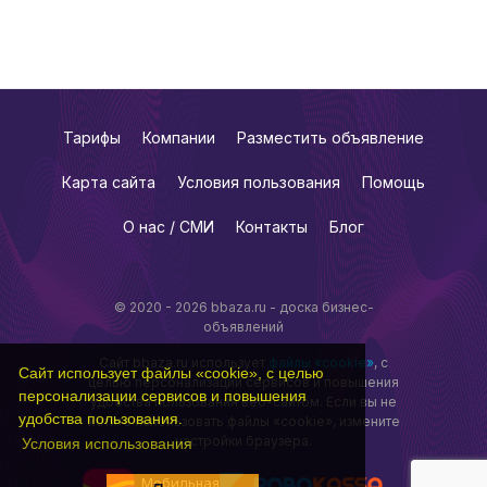
Тарифы
Компании
Разместить объявление
Карта сайта
Условия пользования
Помощь
О нас / СМИ
Контакты
Блог
© 2020 - 2026 bbaza.ru - доска бизнес-
объявлений
Сайт bbaza.ru использует
файлы «cookie»
, с
Сайт использует файлы «cookie», с целью
целью персонализации сервисов и повышения
персонализации сервисов и повышения
удобства пользования веб-сайтом. Если вы не
удобства пользования.
хотите использовать файлы «cookie», измените
настройки браузера.
Условия использования
Мобильная