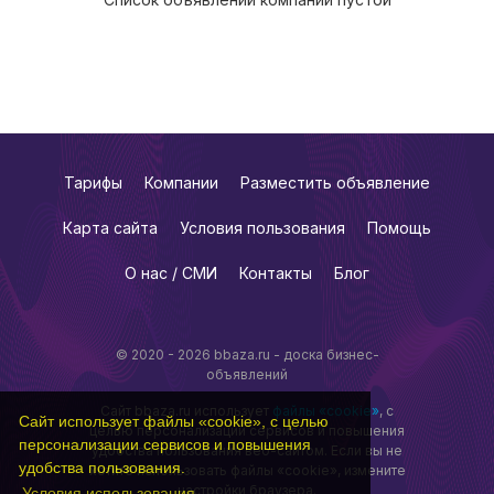
Тарифы
Компании
Разместить объявление
Карта сайта
Условия пользования
Помощь
О нас / СМИ
Контакты
Блог
© 2020 - 2026 bbaza.ru - доска бизнес-
объявлений
Сайт bbaza.ru использует
файлы «cookie»
, с
Сайт использует файлы «cookie», с целью
целью персонализации сервисов и повышения
персонализации сервисов и повышения
удобства пользования веб-сайтом. Если вы не
удобства пользования.
хотите использовать файлы «cookie», измените
настройки браузера.
Условия использования