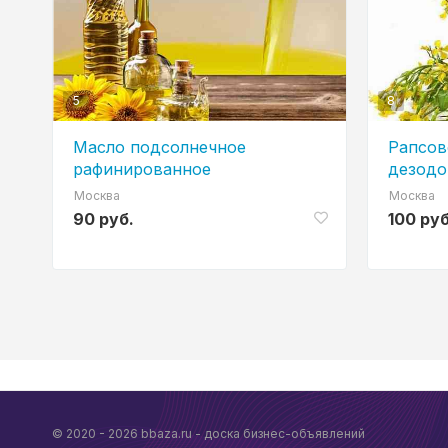
5
8
Масло подсолнечное
Рапсов
рафинированное
дезодо
дезодорированное
произв
Москва
Москва
90 руб.
100 руб
© 2020 - 2026 bbaza.ru - доска бизнес-объявлений