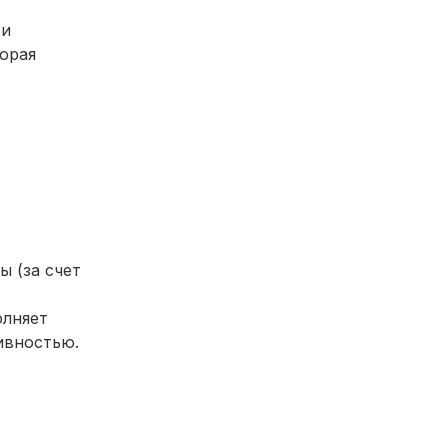
 и
торая
 (за счет
олняет
ивностью.