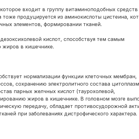
 которое входит в группу витаминоподобных средств
а тоже продуцируется из аминокислоты цистеина, ко
ичных элементов, формировании тканей.
одезоксихолевой кислот, способствуя тем самым
 жиров в кишечнике.
обствует нормализации функции клеточных мембран,
ссов, сохранению электролитного состава цитоплазмы
состав парных желчных кислот (таурохолевой,
ированию жиров в кишечнике. В головном мозге вып
ическую передачу, обладает противосудорожной акт
каней при заболеваниях дистрофического характера.