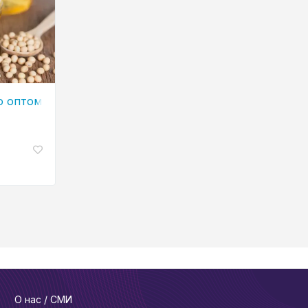
о оптом
О нас / СМИ