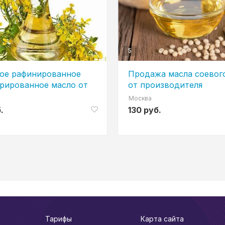
5
ое рафинированное
Продажа масла соевог
рированное масло от
от производителя
одителя
Москва
.
130 руб.
Тарифы
Карта сайта