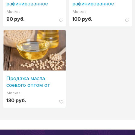
рафинированное
рафинированное
дезодорированное
дезодорированное
Москва
Москва
масло от
90 руб.
100 руб.
производителя
5
Продажа масла
соевого оптом от
производителя
Москва
130 руб.