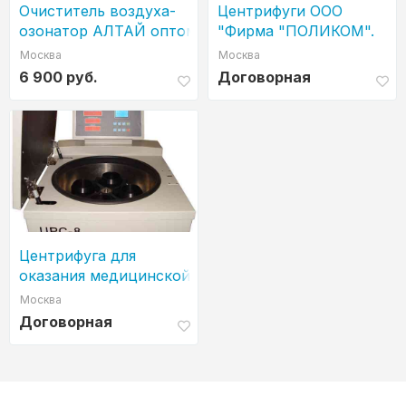
Очиститель воздуха-
Центрифуги ООО
озонатор АЛТАЙ оптом
"Фирма "ПОЛИКОМ".
и в розницу от
На рынке 35 лет
Москва
Москва
производителя.
6 900 руб.
Договорная
Центрифуга для
оказания медицинской
помощи населелению
Москва
Договорная