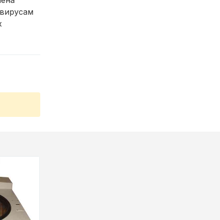
мена
 вирусам
х