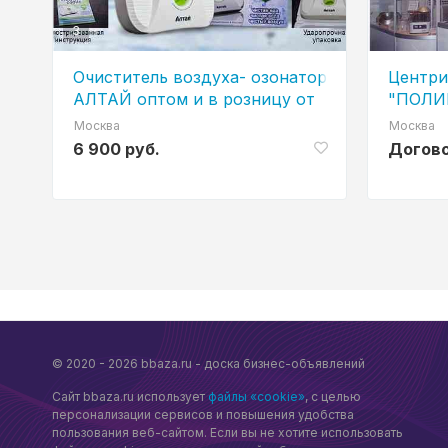
3
Очиститель воздуха- озонатор
Центри
АЛТАЙ оптом и в розницу от
"ПОЛИК
производителя.
Москва
Москва
6 900 руб.
Догов
© 2020 - 2026 bbaza.ru - доска бизнес-объявлений
Сайт bbaza.ru использует
файлы «cookie»
, с целью
персонализации сервисов и повышения удобства
пользования веб-сайтом. Если вы не хотите использовать