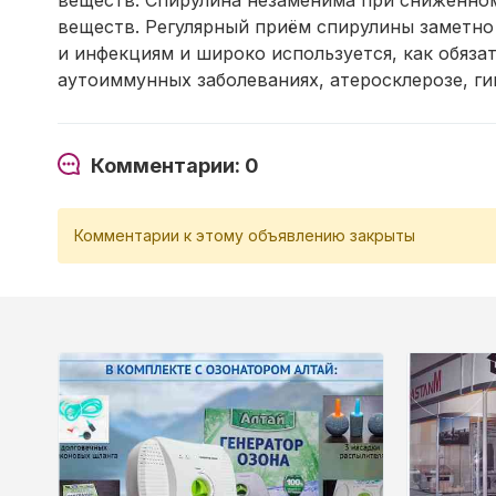
веществ. Спирулина незаменима при сниженном
веществ. Регулярный приём спирулины заметн
и инфекциям и широко используется, как обяз
аутоиммунных заболеваниях, атеросклерозе, гип
Комментарии: 0
Комментарии к этому объявлению закрыты