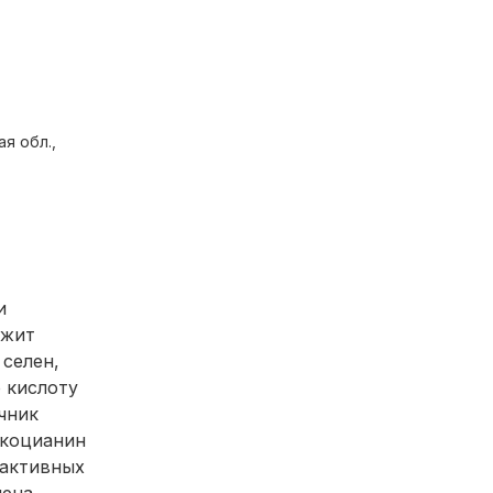
я обл.,
и
ржит
 селен,
 кислоту
чник
икоцианин
 активных