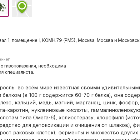
вал 1, помещение I, КОМН.79 (РМ5), Москва, Москва и Московска
ние!:
отивопоказания, необходима
ия специалиста.
росль, во всём мире известная своими удивительным
белком (в 100 г содержится 60-70 г белка), она соде
лезо, кальций, медь, магний, марганец, цинк, фосфор,
ета-каротин, нуклеиновые кислоты, гаммалиноленовую
отам типа Омега-6), холиостеразу, хлорофилл (исто
средство для детоксикации и очищения от шлаков), ф
рост раковых клеток), ферменты и множество других