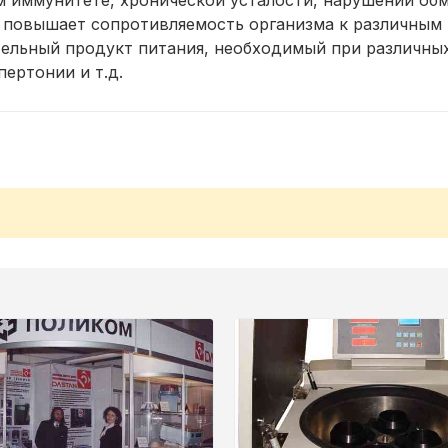
 иммунитете, хронической усталости, нарушении об
о повышает сопротивляемость организма к различным
ательный продукт питания, необходимый при различны
ертонии и т.д.